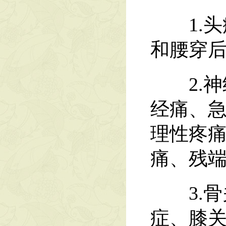
1.头
和腰穿
2.神
经痛、
理性疼
痛、残
3.骨
症、膝