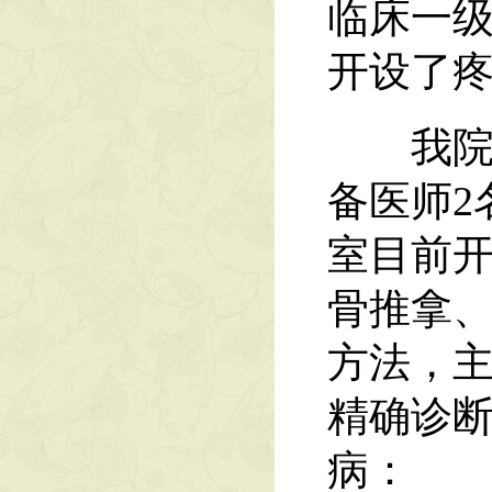
临床一
开设了
我院疼
备医师2
室目前
骨推拿
方法，
精确诊
病：