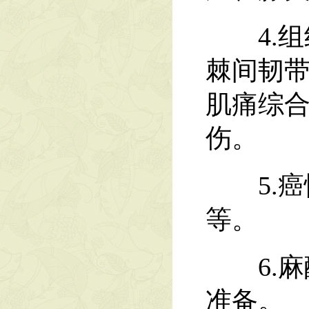
4.组
棘间韧
肌痛综
伤。
5.癌
等。
6.麻
准备。