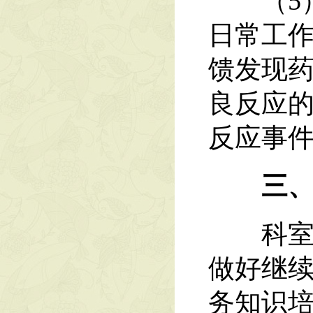
（5）
日常工
馈发现
良反应
反应事
三
科室人
做好继
务知识