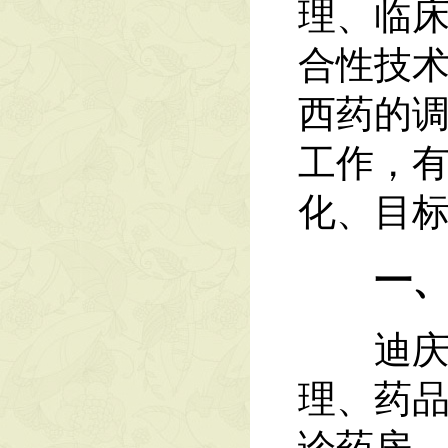
理、临
合性技
西药的
工作，
化、目
一
迪庆州
理、药