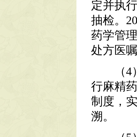
定并执
抽检。2
药学管
处方医
（4）
行麻精
制度，
溯。