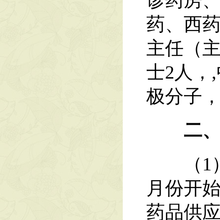
诊药房
药、西药
主任（主
士2人，
极分子
二
（1）进
月份开始
药品供