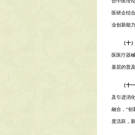
合中医理
医研企结
业创新能
（十）加
医医疗器
基层的普及
（十
及引进消
融合，“创
度活跃，