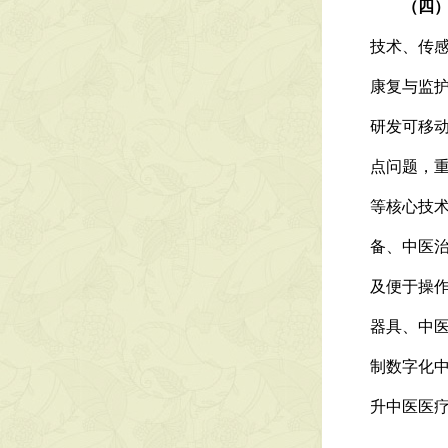
（四）加
技术、传
康复与监
研发可移动
点问题，
等核心技
备、中医
及便于操
器具、中
制数字化
升中医医