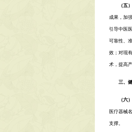
（五）加
成果，加
引导中医
可靠性、
效；对现
术，提高
三、健全
（六）中
医疗器械
支撑。