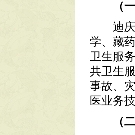
（
迪庆州
学、藏
卫生服
共卫生
事故、
医业务
（二