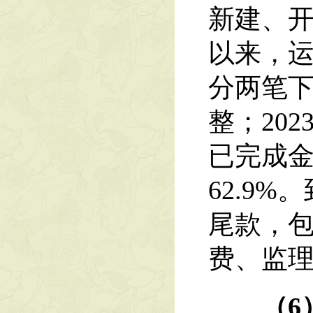
新建、
以来，运
分两笔下
整；20
已完成金
62.9
尾款，
费、监理
（6