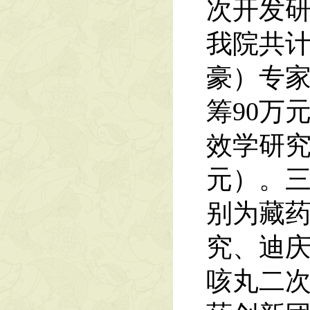
次开发研
我院共计
豪）专家
筹90万
效学研究
元）。三
别为藏
究、迪
咳丸二