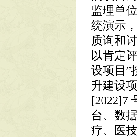
监理单
统演示
质询和
以肯定评
设项目”
升建设项
[202
台、数
疗、医技