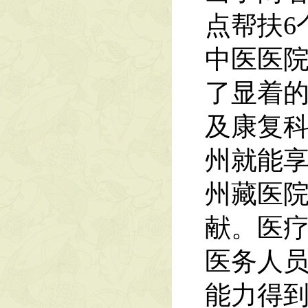
点帮扶6
中医医
了显着
及康复
州就能
州藏医
献。医
医务人
能力得