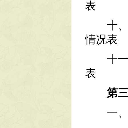
表
十、“
情况表
十一、
表
第三
一、收