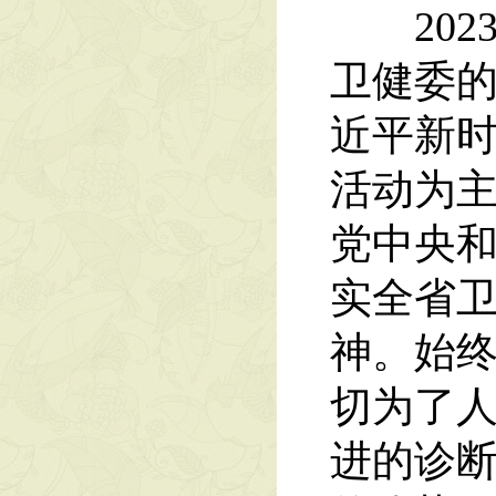
202
卫健委
近平新
活动为
党中央
实全省
神。始终
切为了人
进的诊