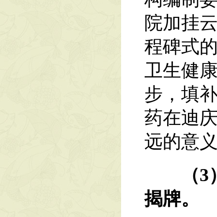
院加挂
程碑式
卫生健
步，填
药在迪
远的意
（3
揭牌。