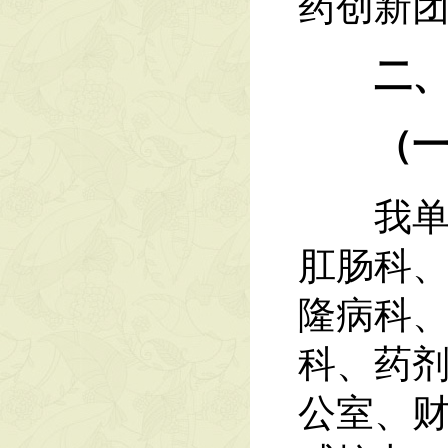
药创新
二、
（一）
我单位
肛肠科
隆病科
科、药
公室、