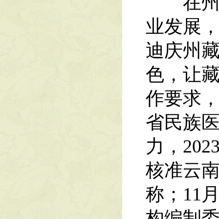
在州委
业发展，
迪庆州藏
色，让藏
作要求
省民族
力，20
核准云
称；11
构编制