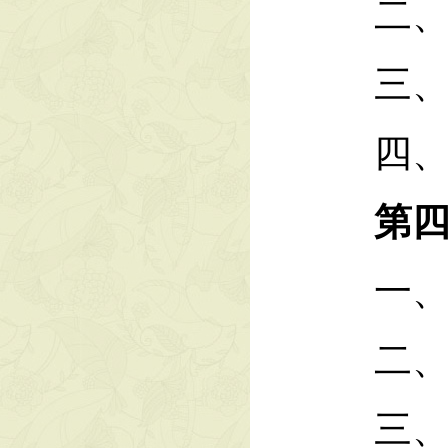
二、支
三、一
四、财
第
一、机
二、国
三、政