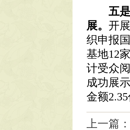
五是挖
展。
开
织申报国
基地12
计受众阅
成功展
金额2.3
上一篇：