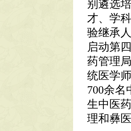
别遴选培
才、学
验继承人
启动第
药管理局
统医学师
700余
生中医
理和彝