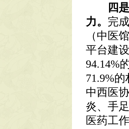
四是拓
力。
完成
（中医
平台建设
94.1
71.9
中西医
炎、手
医药工