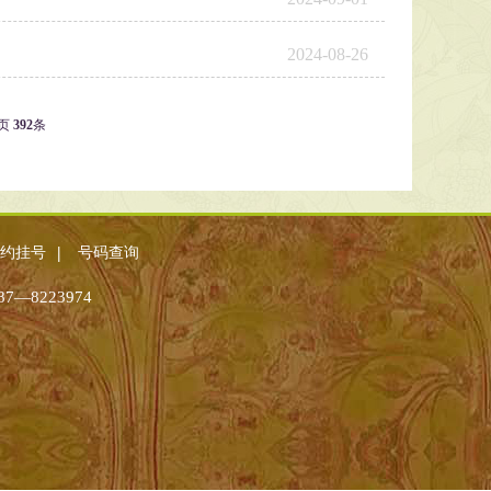
2024-08-26
页
392
条
|
约挂号
号码查询
8223974