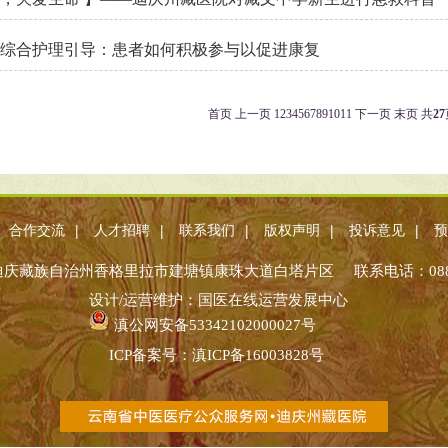
综合护理引导：患者如何积极参与以促进康复
首页
上一页
1
2
3
4
5
6
7
8
9
10
11
下一页
末页
共
27
|
|
|
|
|
合作交流
人才招聘
联系我们
版权声明
投诉意见
预
庆藏族自治州香格里拉市建塘镇康珠大道白塔片区 联系电话：0887—
设计/运营维护：国医在线运营发展中心
滇公网安备53342102000027号
ICP备案号：
滇ICP备16003828号