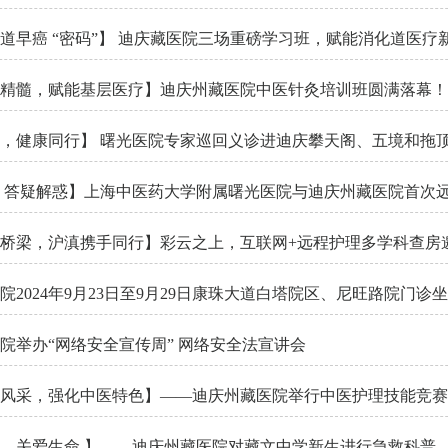
道早癌 “密码”】 迪庆藏医院三场重磅学习班，赋能消化道医疗
精髓，赋能基层医疗】迪庆州藏医院中医针灸培训班圆满落幕！
，健康同行】 曙光医院专家巡回义诊进迪庆攀天阁、五境和拖
 答疑解惑】上海中医药大学附属曙光医院与迪庆州藏医院首次
桥梁，沪滇携手同行】彩云之上，互联网+远程护理多学科查房
院2024年9月23日至9月29日康珠大道白塔院区、尼旺路院门诊
院举办“网络安全宣传周” 网络安全法宣讲会
风采，强化中医特色】——迪庆州藏医院举行中医护理技能竞赛
，关爱生命 】——迪庆州藏医院对藏文中学新生进行急救科普