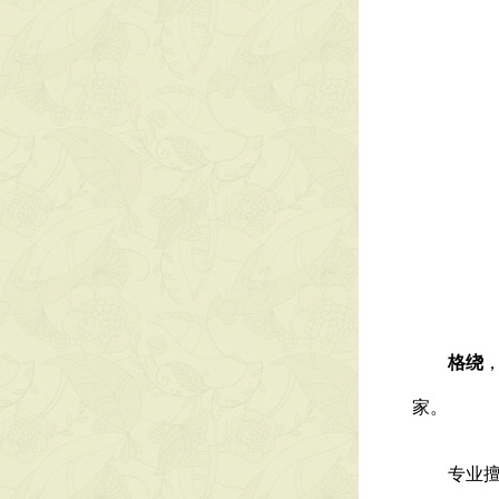
格绕
家。
专业擅长