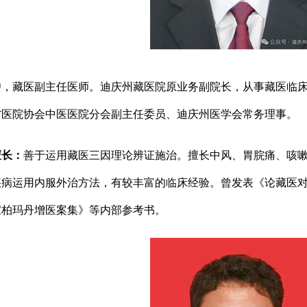
中
，藏医副主任医师。迪庆州藏医院原业务副院长，从事藏医临床
省医院协会中医医院分会副主任委员、迪庆州医学会常务理事。
擅长：
善于运用藏医三因理论辨证施治。擅长中风、胃脘痛、咳
疾病运用内服外治方法，有较丰富的临床经验。曾发表《论藏医
家柏玛丹增医案集》等内部参考书。