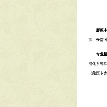
廖振
事、云南
专业
消化系统
《藏医专