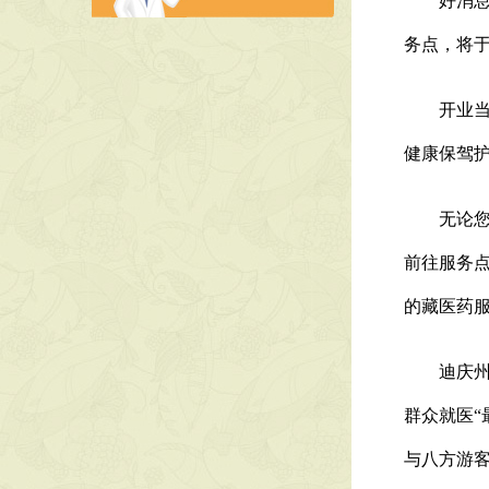
好消息！
务点，将于
开业当天
健康保驾
无论您是
前往服务
的藏医药
迪庆州藏
群众就医
与八方游