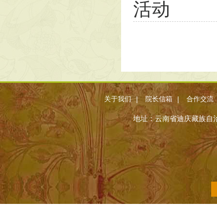
活动
|
|
关于我们
院长信箱
合作交流
地址：云南省迪庆藏族自治