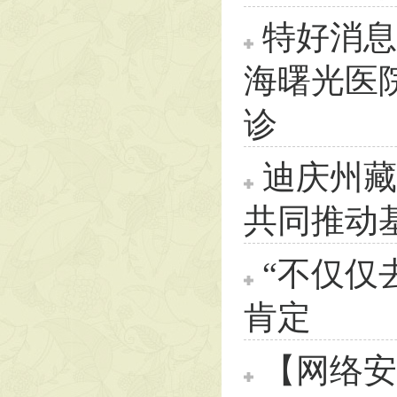
特好消息
海曙光医
诊
迪庆州藏
共同推动
“不仅仅
肯定
【网络安