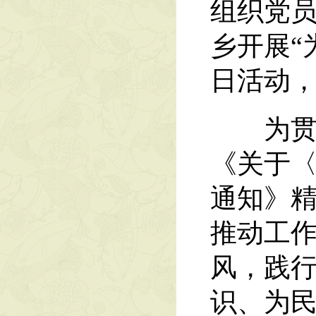
组织党
乡开展“
日活动
为贯彻
《关于〈
通知》
推动工
风，践
识、为